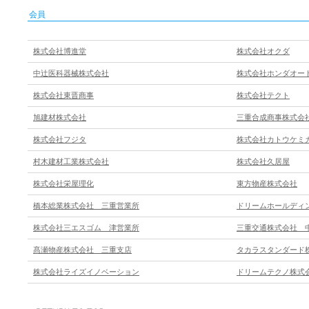
会員
株式会社博進堂
株式会社オクダ
中辻医科器械株式会社
株式会社ホンダオー
株式会社東晋商事
株式会社テクト
旭建材株式会社
三重合成商事株式会
株式会社フジタ
株式会社カトウケミ
村木建材工業株式会社
株式会社久居屋
株式会社栄屋理化
東方物産株式会社
橋本総業株式会社 三重営業所
ドリームホールディ
株式会社三エスゴム 津営業所
三重交通株式会社 
髙瀬物産株式会社 三重支店
タカラスタンダード
株式会社ライズイノベーション
ドリームテクノ株式