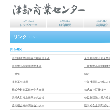
TOP PAGE
PROFILE
MEMBER
トップページ
組合概要
会員紹介
リンク
LINK
関係機関
全国卸商業団地協同組合連合会
全国卸商業団地企業
全国中小企業団体中央会
三重県中小企業団体
三重県
津市
津商工会議所
公益社団法人津法人
株式会社商工組合中央金庫
株式会社百五銀行
共栄火災海上保険株式会社
公益財団法人暴力追
協同組合福井問屋センター
協同組合金沢問屋セ